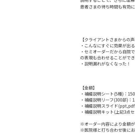
説明することで、さらに理解
患者さまの待ち時間も有効に
【クライアントさまからの声
・こんなにすぐに効果が出る
・セミオーダーだから自院で
の表現も合わせることができ
・説明漏れがなくなった！
【金額】
・補綴説明シート(5種)：150,
・補綴説明リーフ(300部)：15
・補綴説明スライド(ppt,pdf)
・補綴説明キット(上記3点セット
※オーダー内容により金額が
※医院様と打ち合わせ後にお